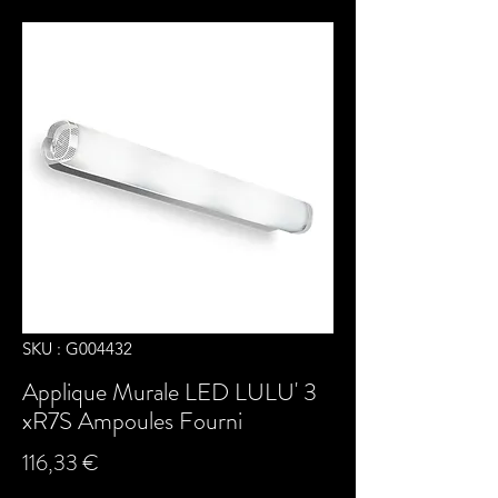
SKU : G004432
Applique Murale LED LULU' 3
xR7S Ampoules Fourni
Prix
116,33 €