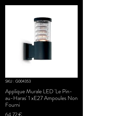
SKU : G004353
Applique Murale LED 'Le Pin-
au-Haras' 1 xE27 Ampoules Non
Fourni
Prix
64,72 €