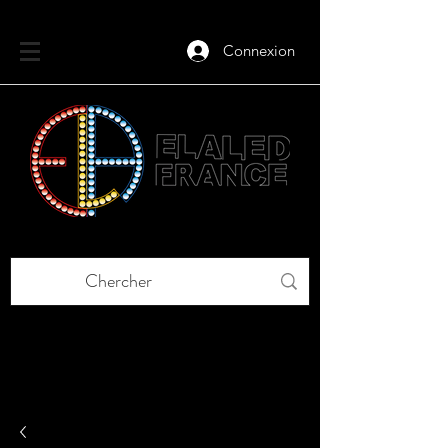
Connexion