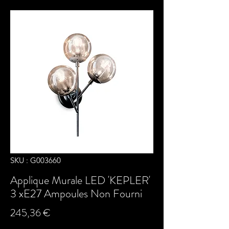
SKU : G003660
Applique Murale LED 'KEPLER'
3 xE27 Ampoules Non Fourni
Prix
245,36 €