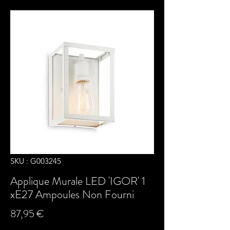
SKU : G003245
Applique Murale LED 'IGOR' 1
xE27 Ampoules Non Fourni
Prix
87,95 €