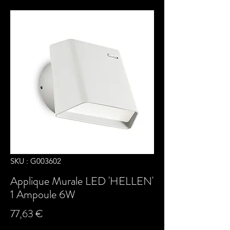
SKU : G003602
Applique Murale LED 'HELLEN'
1 Ampoule 6W
Prix
77,63 €