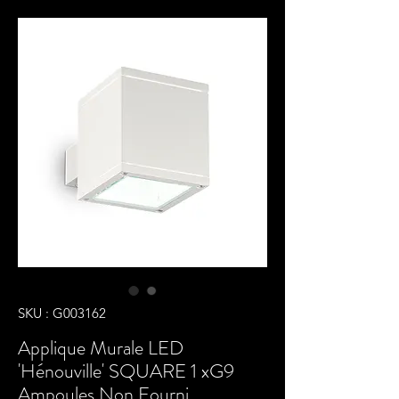
SKU : G003162
Applique Murale LED
'Hénouville' SQUARE 1 xG9
Ampoules Non Fourni