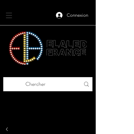
Connexion