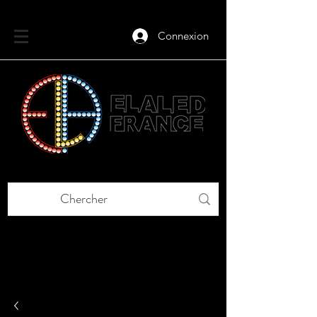
Connexion