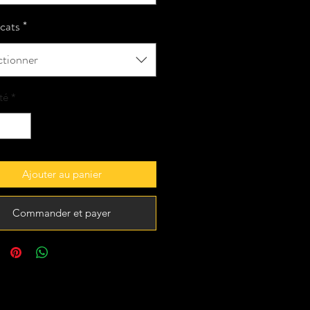
icats
*
ctionner
té
*
Ajouter au panier
Commander et payer