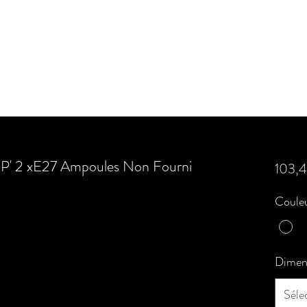
IP' 2 xE27 Ampoules Non Fourni
103,
Couleu
Dimen
Séle