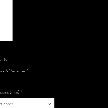
Prix
43 €
rs & Variantes
*
sions (mm)
*
ctionner