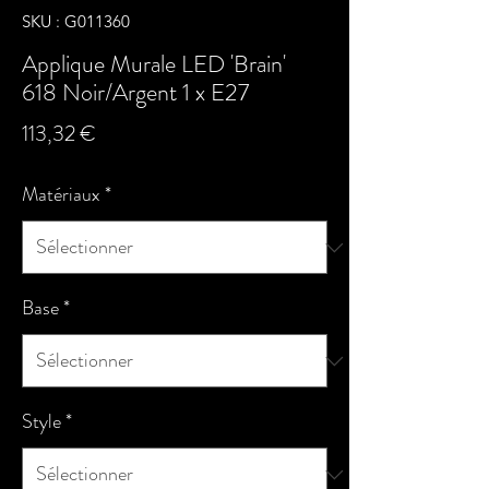
SKU : G011360
Applique Murale LED 'Brain'
618 Noir/Argent 1 x E27
Prix
113,32 €
Matériaux
*
Base
*
Style
*