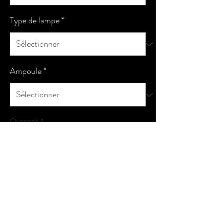
Type de lampe
*
Ampoule
*
Quantité
*
Ajouter au panier
Commander et payer