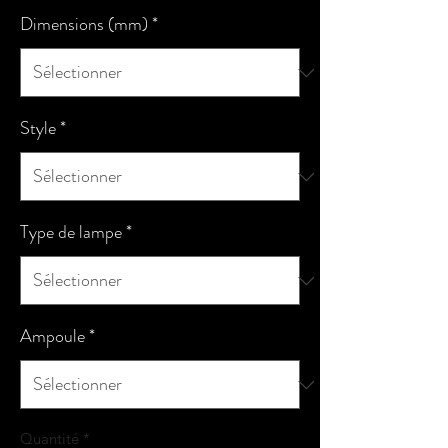
Dimensions (mm)
*
Style
*
Type de lampe
*
Ampoule
*
Quantité
*