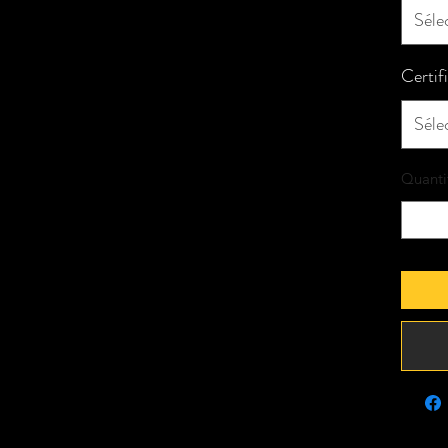
Séle
Certif
Séle
Quanti