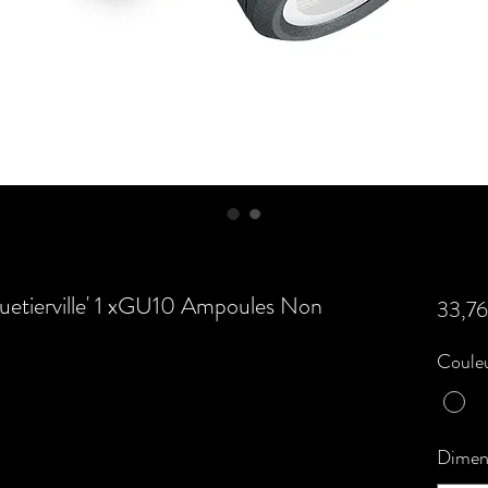
etierville' 1 xGU10 Ampoules Non
33,76
Couleu
Dimen