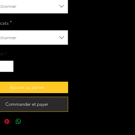
ctionner
icats
*
ctionner
té
*
Ajouter au panier
Commander et payer