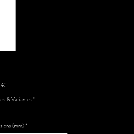
Prix
 €
rs & Variantes
*
sions (mm)
*