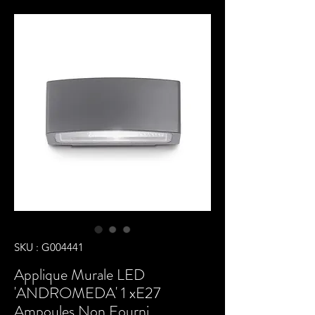
SKU : G004441
Applique Murale LED
'ANDROMEDA' 1 xE27
Ampoules Non Fourni