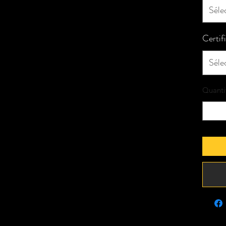
Séle
Certif
Séle
Quanti