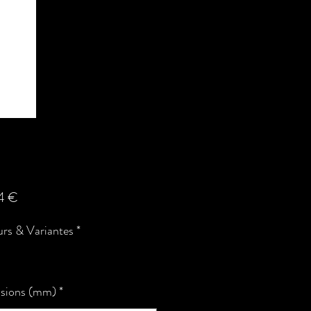
Prix
4 €
rs & Variantes
*
sions (mm)
*