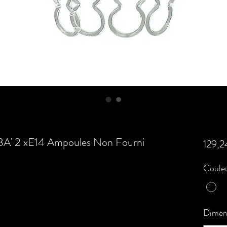
BA' 2 xE14 Ampoules Non Fourni
129,2
Couleu
Dimen