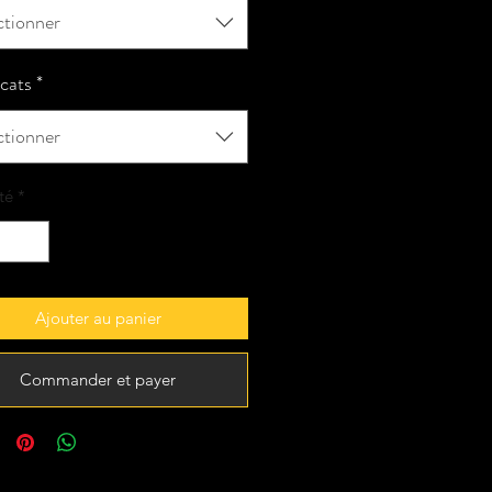
ctionner
icats
*
ctionner
té
*
Ajouter au panier
Commander et payer