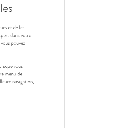
les
rs et de les 
pert dans votre 
, vous pouvez 
orsque vous 
tre menu de 
leure navigation, 