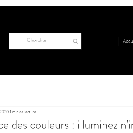
Accu
 2020
1 min de lecture
ce des couleurs : illuminez n'