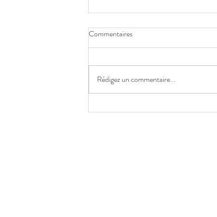
Commentaires
Rédigez un commentaire...
ELALED toujours à votre écoute