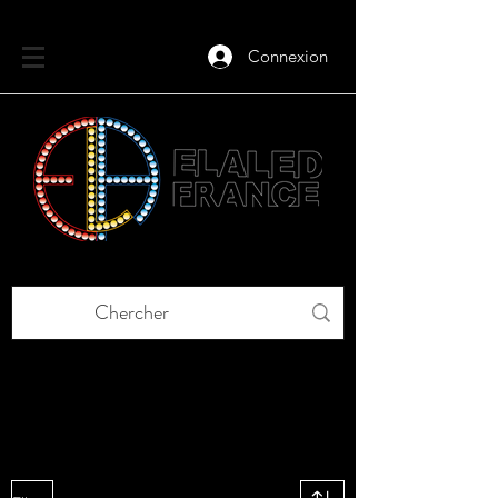
Connexion