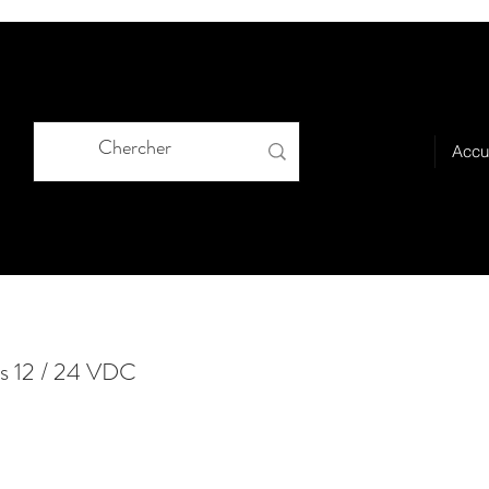
Accu
rs 12 / 24 VDC