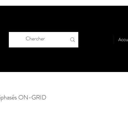
Accu
riphasés ON-GRID