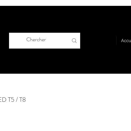
Accu
ED T5 / T8